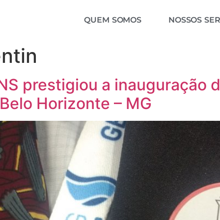
QUEM SOMOS
NOSSOS SER
ntin
prestigiou a inauguração d
 Belo Horizonte – MG